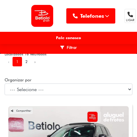
Telefones
LIGAR
MENU
Fale conosco
Filtrar
Localizados 16 resultados
‹
1
2
›
Organizar por
Compartilhar