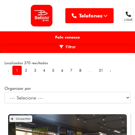
Telefones
LIGAR
MENU
Fale conosco
Filtrar
Localizados 370 resultados
‹
1
2
3
4
5
6
7
8
...
31
›
Organizar por
Compartilhar