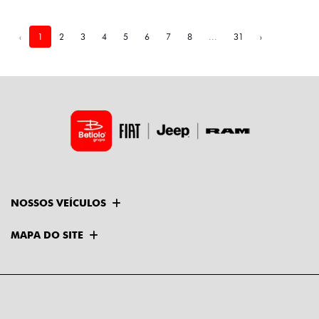
‹
1
2
3
4
5
6
7
8
...
31
›
NOSSOS VEÍCULOS
MAPA DO SITE