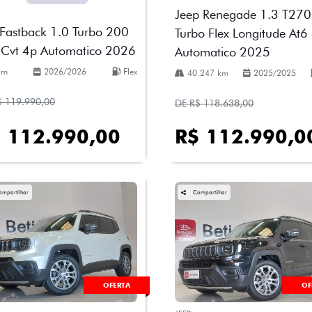
Jeep Renegade 1.3 T270
 Fastback 1.0 Turbo 200
Turbo Flex Longitude At6
 Cvt 4p Automatico 2026
Automatico 2025
km
2026/2026
Flex
40.247 km
2025/2025
$ 119.990,00
DE R$ 118.638,00
 112.990,00
R$ 112.990,0
ompartilhar
Compartilhar
OFERTA
OF