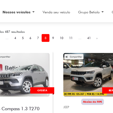
Nossos veículos
Venda seu veículo
Grupo Betiolo
dos 487 resultados
...
4
5
6
7
8
9
10
11
...
41
›
ompartilhar
Compartilhar
OFERTA
RE
Abaixo da FIPE
JEEP
p Compass 1.3 T270