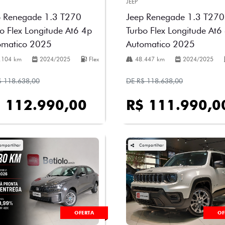
JEEP
p Renegade 1.3 T270
Jeep Renegade 1.3 T270
o Flex Longitude At6 4p
Turbo Flex Longitude At6
omatico 2025
Automatico 2025
.104 km
2024/2025
Flex
48.447 km
2024/2025
$ 118.638,00
DE R$ 118.638,00
 112.990,00
R$ 111.990,0
ompartilhar
Compartilhar
OFERTA
OF