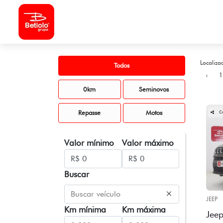
Localiza
Todos
‹
1
0km
Seminovos
Repasse
Motos
C
Valor mínimo
Valor máximo
Buscar
JEEP
Km mínima
Km máxima
Jee