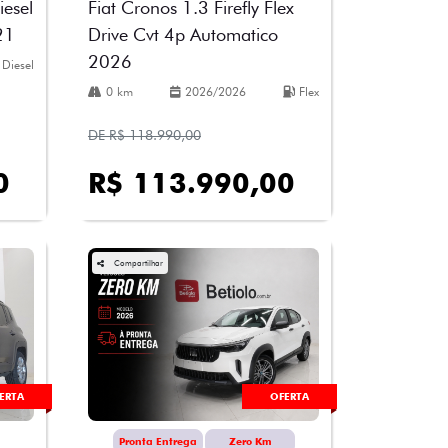
Fiat Cronos 1.3 Firefly Flex
esel
Drive Cvt 4p Automatico
21
2026
Diesel
0 km
2026/2026
Flex
DE R$ 118.990,00
0
R$ 113.990,00
Compartilhar
ERTA
OFERTA
Pronta Entrega
Zero Km