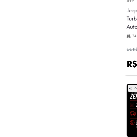
JEEP
Jee
Turb
Aut
34
DE R
R$
C