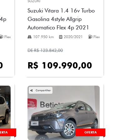
SUZUKI
Suzuki Vitara 1.4 16v Turbo
 4p
Gasolina 4style Allgrip
Automatico Flex 4p 2021
Flex
107.950 km
2020/2021
Flex
DE R$ 123.842,00
0
R$ 109.990,00
Compartilhar
ERTA
OFERTA