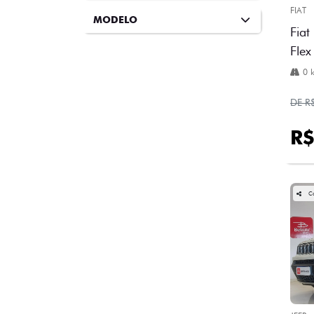
FIAT
MODELO
Fiat
Flex
0 
DE R
R$
C