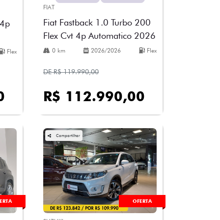
FIAT
Fiat Fastback 1.0 Turbo 200
 4p
Flex Cvt 4p Automatico 2026
0 km
2026/2026
Flex
Flex
DE R$ 119.990,00
0
R$ 112.990,00
Compartilhar
ERTA
OFERTA