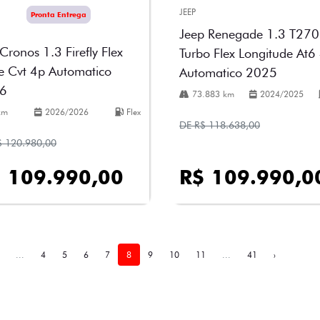
JEEP
Pronta Entrega
Jeep Renegade 1.3 T270
 Cronos 1.3 Firefly Flex
Turbo Flex Longitude At6
e Cvt 4p Automatico
Automatico 2025
6
73.883 km
2024/2025
km
2026/2026
Flex
DE R$ 118.638,00
$ 120.980,00
 109.990,00
R$ 109.990,0
...
4
5
6
7
8
9
10
11
...
41
›