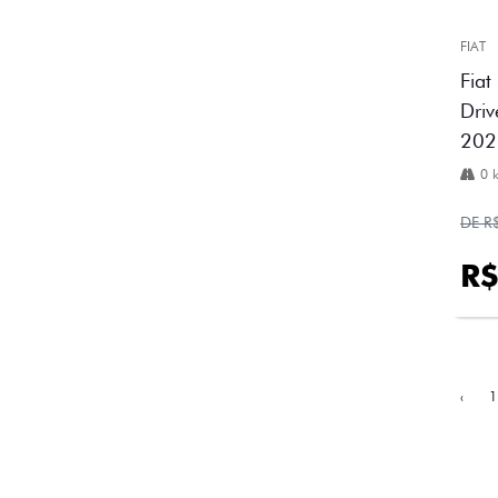
FIAT
Fiat
Driv
202
0 
DE R
R$
‹
1