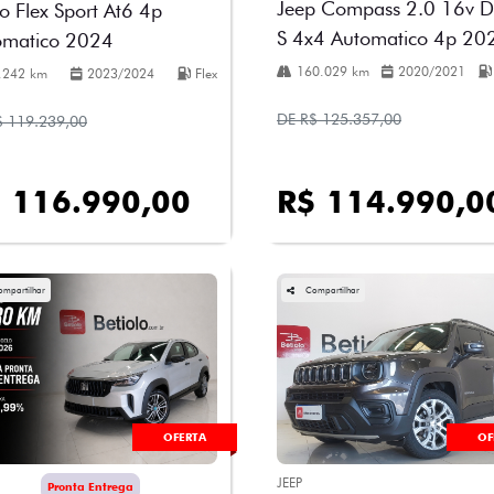
Jeep Compass 2.0 16v Di
o Flex Sport At6 4p
S 4x4 Automatico 4p 20
omatico 2024
160.029 km
2020/2021
.242 km
2023/2024
Flex
DE R$ 125.357,00
$ 119.239,00
 116.990,00
R$ 114.990,0
ompartilhar
Compartilhar
OFERTA
OF
JEEP
Pronta Entrega