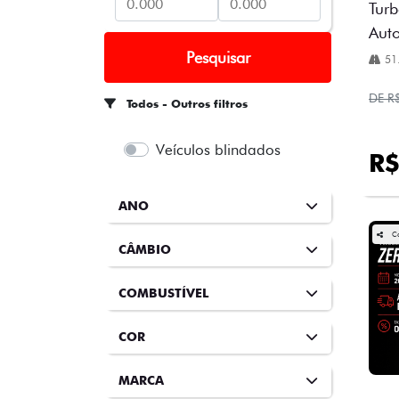
Turb
Aut
Pesquisar
51
DE R
Todos - Outros filtros
Veículos blindados
R$
ANO
C
CÂMBIO
COMBUSTÍVEL
COR
MARCA