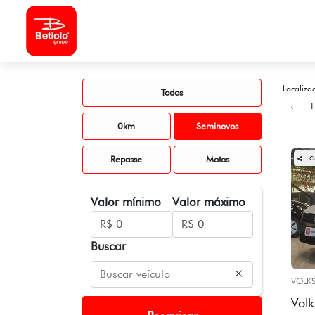
Localiza
Todos
‹
1
0km
Seminovos
Repasse
Motos
C
Valor mínimo
Valor máximo
Buscar
VOLK
Volk