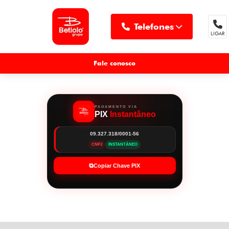
Telefones
LIGAR
MENU
Fale conosco
PAGAMENTO VIA
PIX
Instantâneo
09.327.318/0001-56
CNPJ
INSTANTÂNEO
⧉
Copiar Chave PIX