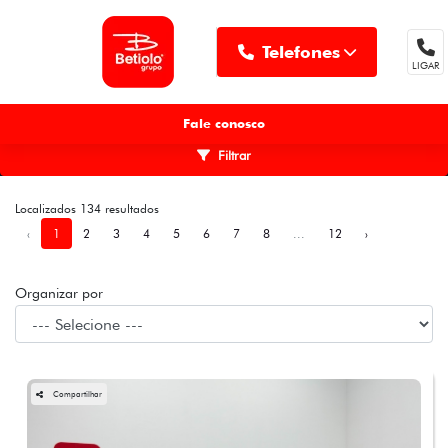
Telefones
LIGAR
MENU
Fale conosco
Filtrar
Localizados 134 resultados
‹
1
2
3
4
5
6
7
8
...
12
›
Organizar por
Compartilhar