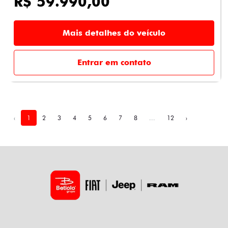
R$ 59.990,00
Mais detalhes do veículo
Entrar em contato
‹
1
2
3
4
5
6
7
8
...
12
›