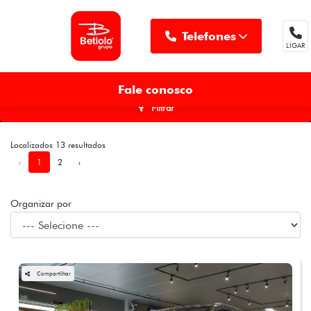
Telefones
LIGAR
MENU
Fale conosco
Filtrar
Localizados 13 resultados
‹
1
2
›
Organizar por
Compartilhar