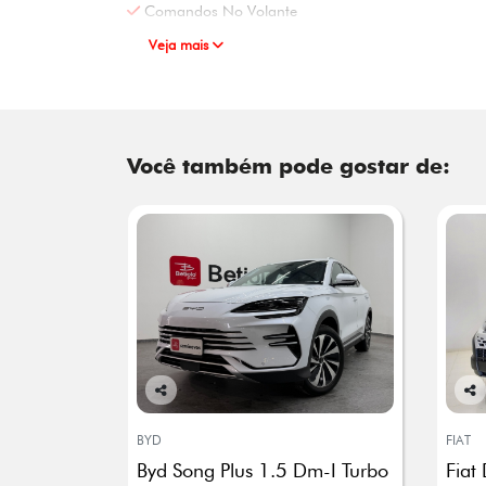
Comandos No Volante
Veja mais
Você também pode gostar de:
Co
Co
mp
mp
BYD
FIAT
arti
arti
Byd Song Plus 1.5 Dm-I Turbo
Fiat
lhe
lhe