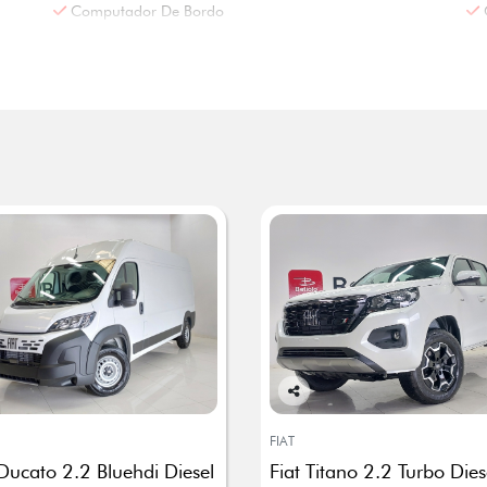
Computador De Bordo
Co
mp
FIAT
arti
 Ducato 2.2 Bluehdi Diesel
Fiat Titano 2.2 Turbo Dies
lhe