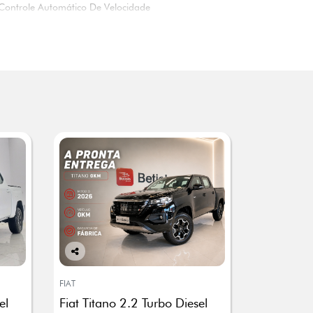
Controle Automático De Velocidade
Co
mp
FIAT
arti
el
Fiat Titano 2.2 Turbo Diesel
lhe