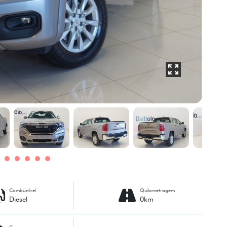
Combustível
Quilometragem
Diesel
0km
Cor