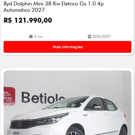
Byd Dolphin Mini 38 Kw Eletrico Gs 1.0 4p
lhe
Automatico 2027
R$ 121.990,00
0 km
2026/2027
Mais informações