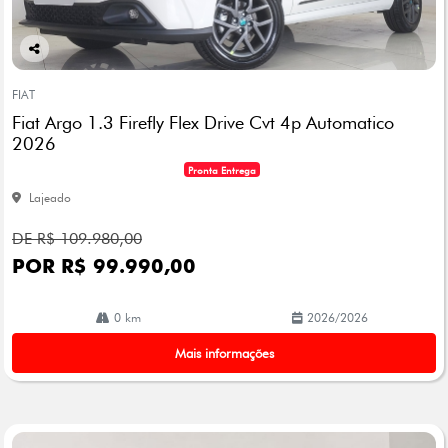
Co
mp
FIAT
arti
Fiat Argo 1.3 Firefly Flex Drive Cvt 4p Automatico
lhe
2026
Pronta Entrega
Lajeado
DE R$ 109.980,00
POR R$ 99.990,00
0 km
2026/2026
Mais informações