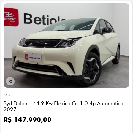
Co
mp
BYD
arti
Byd Dolphin 44,9 Kw Eletrico Gs 1.0 4p Automatico
lhe
2027
R$ 147.990,00