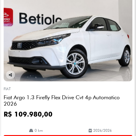
Co
mp
FIAT
arti
Fiat Argo 1.3 Firefly Flex Drive Cvt 4p Automatico
lhe
2026
R$ 109.980,00
0 km
2026/2026